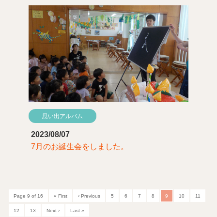
思い出アルバム
2023/08/07
7月のお誕生会をしました。
Page 9 of 16
« First
‹ Previous
5
6
7
8
9
10
11
12
13
Next ›
Last »