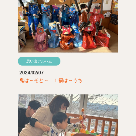
思い出アルバム
2024/02/07
鬼は～そと～！！福は～うち