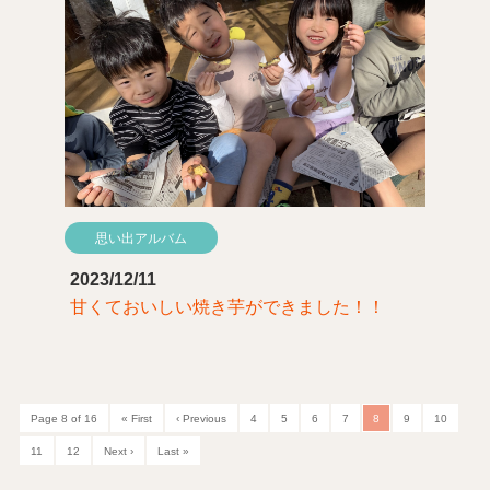
思い出アルバム
2023/12/11
甘くておいしい焼き芋ができました！！
Page 8 of 16
« First
‹ Previous
4
5
6
7
8
9
10
11
12
Next ›
Last »