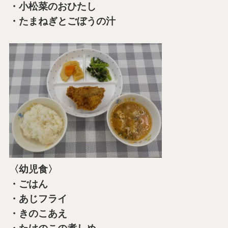
・小松菜のおひたし
・たまねぎとごぼうの汁
〈幼児食〉
・ごはん
・あじフライ
・きのこあえ