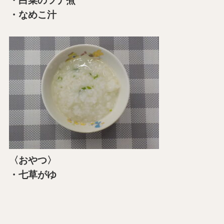
・白菜のツナ煮
・なめこ汁
〈おやつ〉
・七草がゆ