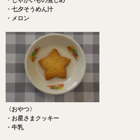
・じゃがいもの煮しめ
・七夕そうめん汁
・メロン
〈おやつ〉
・お星さまクッキー
・牛乳