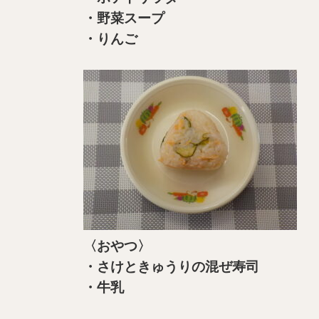
・野菜スープ
・りんご
〈おやつ〉
・さけときゅうりの混ぜ寿司
・牛乳