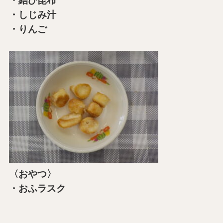
・結び昆布
・しじみ汁
・りんご
〈おやつ〉
・おふラスク