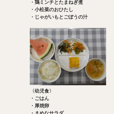
・鶏ミンチとたまねぎ煮
・小松菜のおひたし
・じゃがいもとごぼうの汁
〈幼児食〉
・ごはん
・厚焼卵
・まめなサラダ