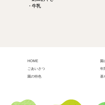
・牛乳
HOME
園
ごあいさつ
年
園の特色
基