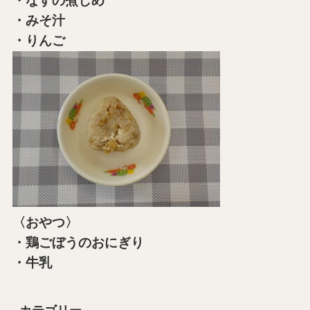
・なすの煮しめ
・みそ汁
・りんご
〈おやつ〉
・鶏ごぼうのおにぎり
・牛乳