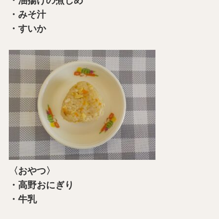
・油揚げの煮しめ
・みそ汁
・すいか
〈おやつ〉
・高野おにぎり
・牛乳