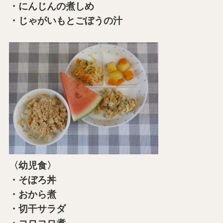
・にんじんの煮しめ
・じゃがいもとごぼうの汁
〈幼児食〉
・そぼろ丼
・おから煮
・切干サラダ