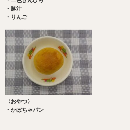
・三色きんぴら
・豚汁
・りんご
〈おやつ〉
・かぼちゃパン