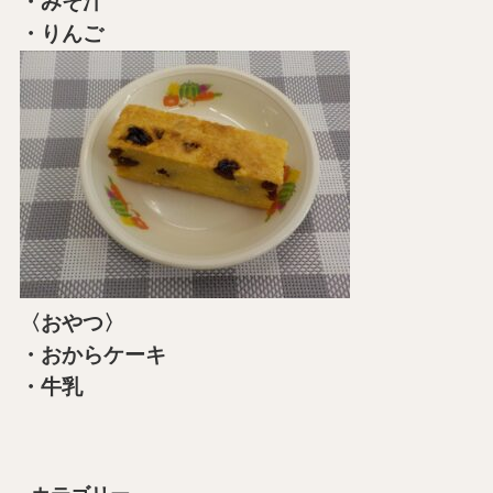
・みそ汁
・りんご
〈おやつ〉
・おからケーキ
・牛乳