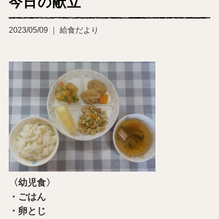
今日の献立
2023/05/09 ｜ 給食だより
〈幼児食〉
・ごはん
・卵とじ