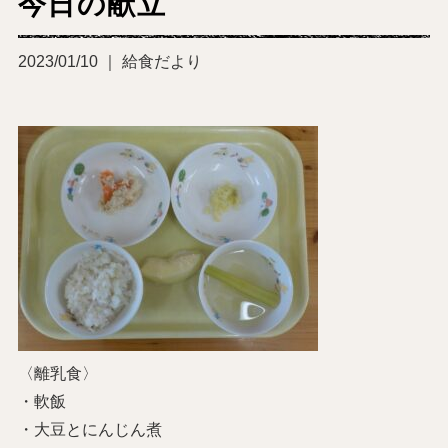
今日の献立
2023/01/10 ｜ 給食だより
〈離乳食〉
・軟飯
・大豆とにんじん煮