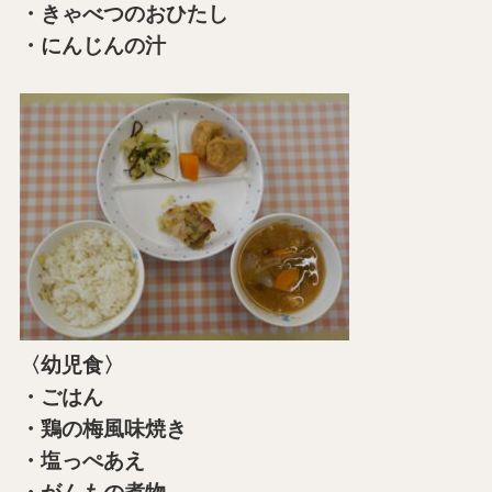
・きゃべつのおひたし
・にんじんの汁
〈幼児食〉
・ごはん
・鶏の梅風味焼き
・塩っぺあえ