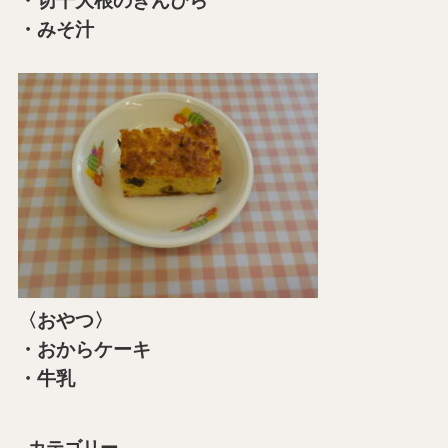
・切干大根のきんぴら
・みそ汁
〈おやつ〉
・おからケーキ
・牛乳
カテゴリー