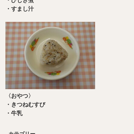
・ひじき煮
・すまし汁
〈おやつ〉
・きつねむすび
・牛乳
カテゴリー