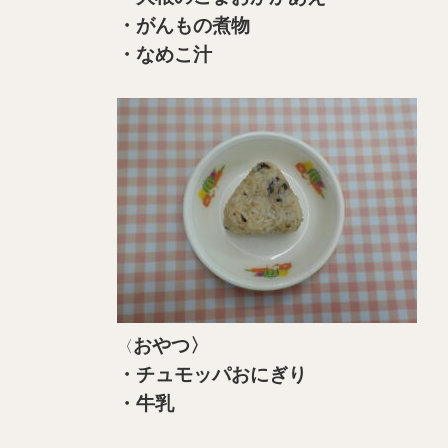
・がんもの煮物
・なめこ汁
おやつ〉
〈
・チュモッパおにぎり
・牛乳