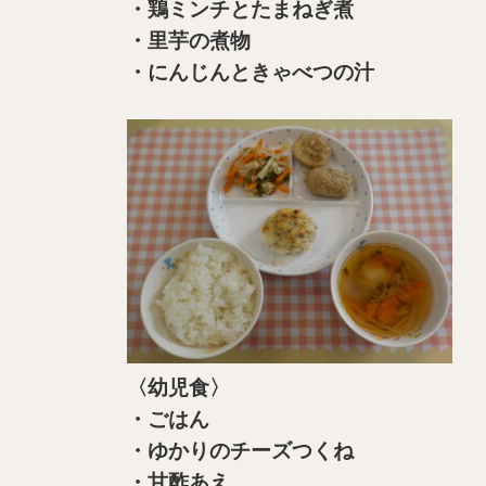
・鶏ミンチとたまねぎ煮
・里芋の煮物
・にんじんときゃべつの汁
〈幼児食〉
・ごはん
・ゆかりのチーズつくね
・甘酢あえ