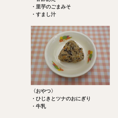
・里芋のごまみそ
・すまし汁
〈おやつ〉
・ひじきとツナのおにぎり
・牛乳