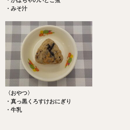
・かぼちゃのいとこ煮
・みそ汁
〈おやつ〉
・真っ黒くろすけおにぎり
・牛乳