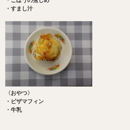
・ごぼうの煮しめ
・すまし汁
〈おやつ〉
・ピザマフィン
・牛乳